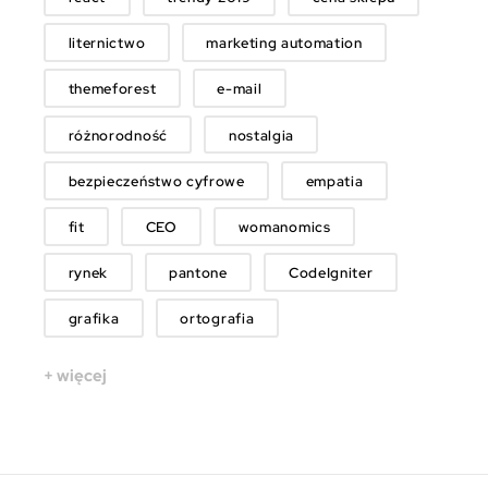
liternictwo
marketing automation
themeforest
e-mail
różnorodność
nostalgia
bezpieczeństwo cyfrowe
empatia
fit
CEO
womanomics
rynek
pantone
CodeIgniter
grafika
ortografia
+ więcej