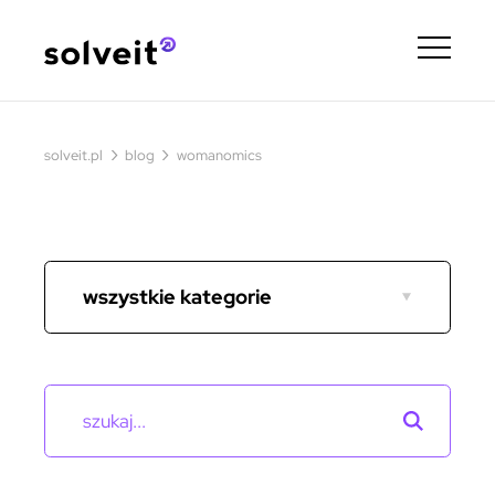
›
›
solveit.pl
blog
womanomics
wszystkie kategorie