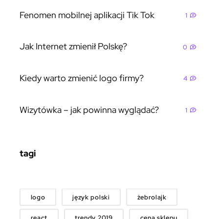
Fenomen mobilnej aplikacji Tik Tok
1
Jak Internet zmienił Polskę?
0
Kiedy warto zmienić logo firmy?
4
Wizytówka – jak powinna wyglądać?
1
tagi
logo
język polski
żebrolajk
react
trendy 2019
cena sklepu