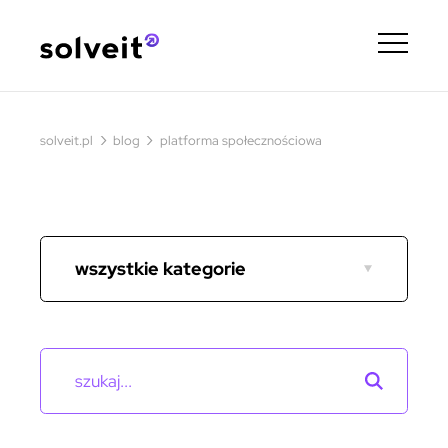
›
›
solveit.pl
blog
platforma społecznościowa
wszystkie kategorie