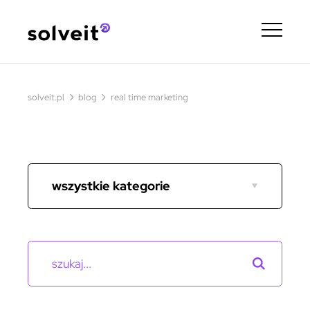
›
›
solveit.pl
blog
real time marketing
wszystkie kategorie