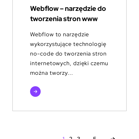
Webflow – narzędzie do
tworzenia stron www
Webflow to narzędzie
wykorzystujące technologię
no-code do tworzenia stron
internetowych, dzięki czemu
można tworzy...
czytaj
więcej
1
2
3
…
5